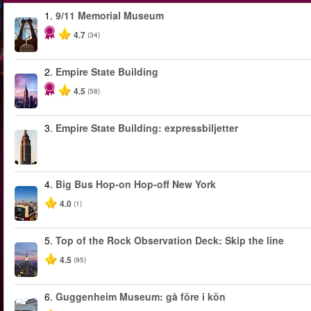
1.
9/11 Memorial Museum
4.7
(34)
2.
Empire State Building
4.5
(58)
3.
Empire State Building: expressbiljetter
4.
Big Bus Hop-on Hop-off New York
4.0
(1)
5.
Top of the Rock Observation Deck: Skip the line
4.5
(95)
6.
Guggenheim Museum: gå före i kön