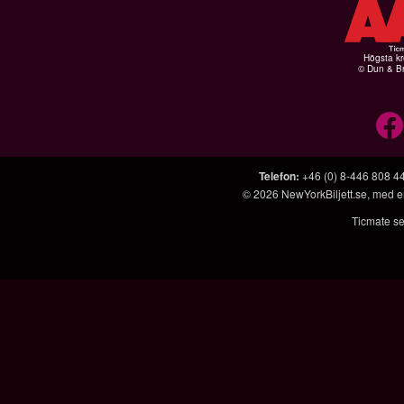
Högsta kr
© Dun & Br
Telefon
:
+46 (0) 8-446 808 4
© 2026
NewYorkBiljett.se
, med 
Ticmate se