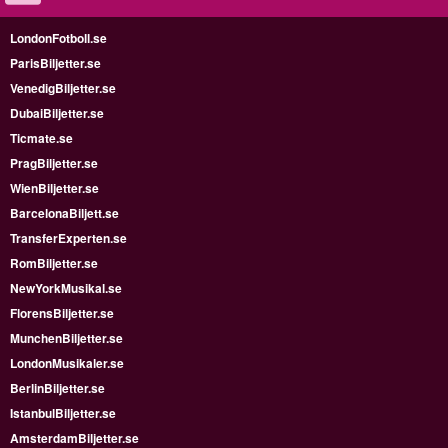
LondonFotboll.se
ParisBiljetter.se
VenedigBiljetter.se
DubaiBiljetter.se
Ticmate.se
PragBiljetter.se
WienBiljetter.se
BarcelonaBiljett.se
TransferExperten.se
RomBiljetter.se
NewYorkMusikal.se
FlorensBiljetter.se
MunchenBiljetter.se
LondonMusikaler.se
BerlinBiljetter.se
IstanbulBiljetter.se
AmsterdamBiljetter.se