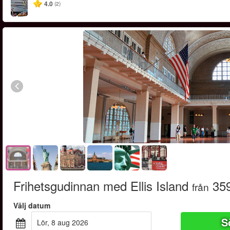
4.0
(2)
Frihetsgudinnan med Ellis Island
359
från
Välj datum
S
lör, 8 aug 2026