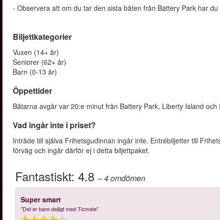
- Observera att om du tar den sista båten från Battery Park har du 
Biljettkategorier
Vuxen (14+ år)
Seniorer (62+ år)
Barn (0-13 år)
Öppettider
Båtarna avgår var 20:e minut från Battery Park, Liberty Island och E
Vad ingår inte i priset?
Inträde till själva Frihetsgudinnan ingår inte. Entrébiljetter till Fr
förväg och ingår därför ej i detta biljettpaket.
Fantastiskt:
4.8
– 4
omdömen
Super smart
"Det er bare dejligt med Ticmate"