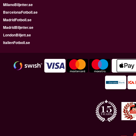
MilanoBiljetter.se
BarcelonaFotboll.se
MadridFotboll.se
MadridBiljetter.se
LondonBiljett.se
ItalienFotboll.se