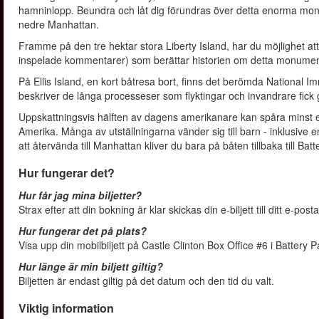
hamninlopp. Beundra och låt dig förundras över detta enorma mon
nedre Manhattan.
Framme på den tre hektar stora Liberty Island, har du möjlighet at
inspelade kommentarer) som berättar historien om detta monument (e
På Ellis Island, en kort båtresa bort, finns det berömda National 
beskriver de långa processeser som flyktingar och invandrare fick g
Uppskattningsvis hälften av dagens amerikanare kan spåra minst e
Amerika. Många av utställningarna vänder sig till barn - inklusive 
att återvända till Manhattan kliver du bara på båten tillbaka till Bat
Hur fungerar det?
Hur får jag mina biljetter?
Strax efter att din bokning är klar skickas din e-biljett till ditt e-pos
Hur fungerar det på plats?
Visa upp din mobilbiljett på Castle Clinton Box Office #6 i Battery Pa
Hur länge är min biljett giltig?
Biljetten är endast giltig på det datum och den tid du valt.
Viktig information