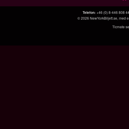
Telefon
:
+46 (0) 8-446 808 4
© 2026
NewYorkBiljett.se
, med 
Ticmate se