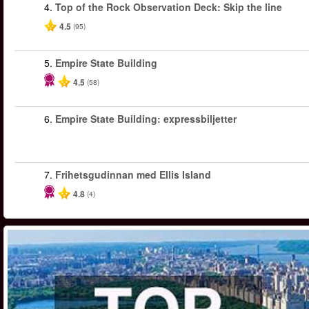
4.
Top of the Rock Observation Deck: Skip the line
4.5
(95)
5.
Empire State Building
4.5
(58)
6.
Empire State Building: expressbiljetter
7.
Frihetsgudinnan med Ellis Island
4.8
(4)