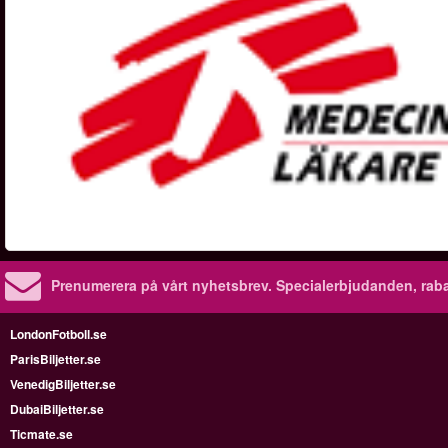
Prenumerera på vårt nyhetsbrev.
Specialerbjudanden, rab
LondonFotboll.se
ParisBiljetter.se
VenedigBiljetter.se
DubaiBiljetter.se
Ticmate.se