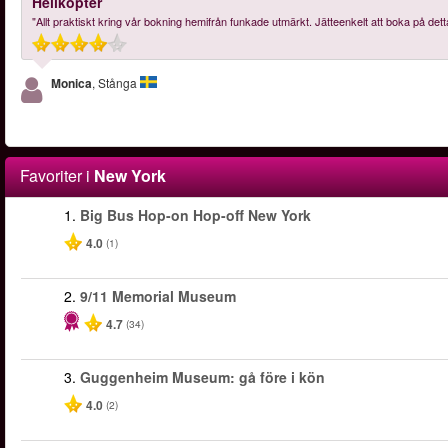
Helikopter
"Allt praktiskt kring vår bokning hemifrån funkade utmärkt. Jätteenkelt att boka på detta
Monica
, Stånga
Favoriter i
New York
1.
Big Bus Hop-on Hop-off New York
4.0
(1)
2.
9/11 Memorial Museum
4.7
(34)
3.
Guggenheim Museum: gå före i kön
4.0
(2)