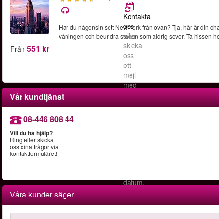
Kontakta
oss
Har du någonsin sett New York från ovan? Tja, här är din cha
eller
våningen och beundra staden som aldrig sover. Ta hissen hel
skicka
551 kr
Från
oss
ett
mejl
med
det
Vår kundtjänst
nya
datumet
08-446 808 44
senast
5
Vill du ha hjälp?
Ring eller skicka
dagar
oss dina frågor via
innan
kontaktformuläret!
ditt
bokade
datum.
Våra kunder säger