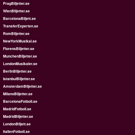
PragBiljetter.se
WienBiljetter.se
BarcelonaBiljett.se
TransferExperten.se
RomBiljetter.se
NewYorkMusikal.se
FlorensBiljetter.se
MunchenBiljetter.se
LondonMusikaler.se
BerlinBiljetter.se
IstanbulBiljetter.se
AmsterdamBiljetter.se
MilanoBiljetter.se
BarcelonaFotboll.se
MadridFotboll.se
MadridBiljetter.se
LondonBiljett.se
ItalienFotboll.se