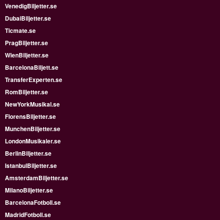
VenedigBiljetter.se
DubaiBiljetter.se
Ticmate.se
PragBiljetter.se
WienBiljetter.se
BarcelonaBiljett.se
TransferExperten.se
RomBiljetter.se
NewYorkMusikal.se
FlorensBiljetter.se
MunchenBiljetter.se
LondonMusikaler.se
BerlinBiljetter.se
IstanbulBiljetter.se
AmsterdamBiljetter.se
MilanoBiljetter.se
BarcelonaFotboll.se
MadridFotboll.se