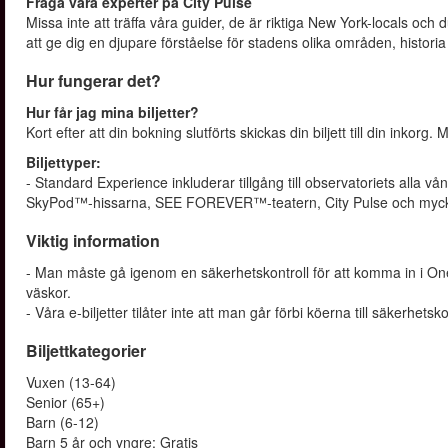
Fråga våra experter på City Pulse
Missa inte att träffa våra guider, de är riktiga New York-locals och
att ge dig en djupare förståelse för stadens olika områden, historia
Hur fungerar det?
Hur får jag mina biljetter?
Kort efter att din bokning slutförts skickas din biljett till din inkorg. 
Biljettyper:
- Standard Experience inkluderar tillgång till observatoriets alla vån
SkyPod™-hissarna, SEE FOREVER™-teatern, City Pulse och myck
Viktig information
- Man måste gå igenom en säkerhetskontroll för att komma in i One
väskor.
- Våra e-biljetter tilåter inte att man går förbi köerna till säkerhetsk
Biljettkategorier
Vuxen (13-64)
Senior (65+)
Barn (6-12)
Barn 5 år och yngre: Gratis