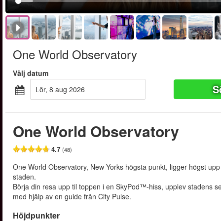
One World Observatory
Välj datum
S
lör, 8 aug 2026
One World Observatory
4.7
(48)
One World Observatory, New Yorks högsta punkt, ligger högst upp i
staden.
Börja din resa upp til toppen i en SkyPod™-hiss, upplev stadens 
med hjälp av en guide från City Pulse.
Höjdpunkter