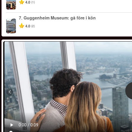
4.0
(1)
7.
Guggenheim Museum: gå före i kön
4.0
(2)