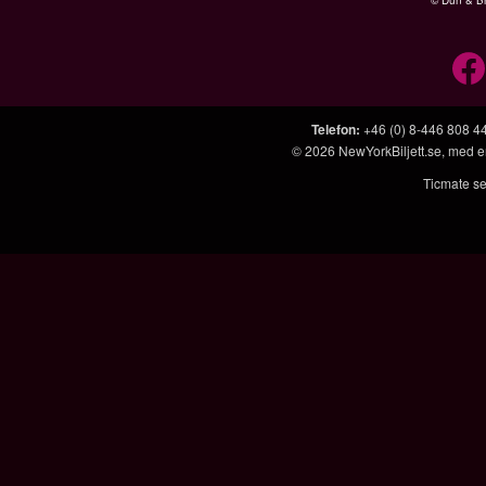
© Dun & Br
Telefon
:
+46 (0) 8-446 808 4
© 2026
NewYorkBiljett.se
, med 
Ticmate se