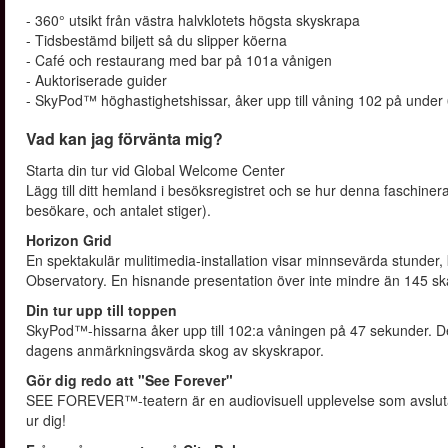
- 360° utsikt från västra halvklotets högsta skyskrapa
- Tidsbestämd biljett så du slipper köerna
- Café och restaurang med bar på 101a vånigen
- Auktoriserade guider
- SkyPod™ höghastighetshissar, åker upp till våning 102 på under
Vad kan jag förvänta mig?
Starta din tur vid Global Welcome Center
Lägg till ditt hemland i besöksregistret och se hur denna faschine
besökare, och antalet stiger).
Horizon Grid
En spektakulär mulitimedia-installation visar minnsevärda stunder
Observatory. En hisnande presentation över inte mindre än 145 sk
Din tur upp till toppen
SkyPod™-hissarna åker upp till 102:a våningen på 47 sekunder. Den 
dagens anmärkningsvärda skog av skyskrapor.
Gör dig redo att "See Forever"
SEE FOREVER™-teatern är en audiovisuell upplevelse som avslutas
ur dig!