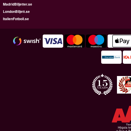
MadridBiljetter.se
LondonBiljett.se
ItalienFotboll.se
Högsta kr