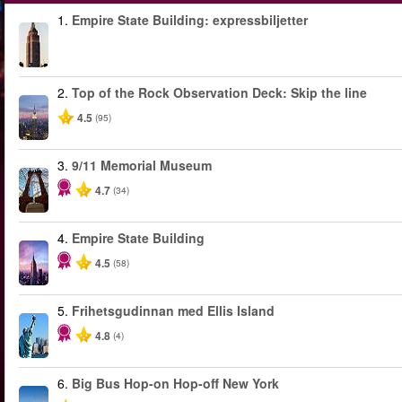
1.
Empire State Building: expressbiljetter
2.
Top of the Rock Observation Deck: Skip the line
4.5
(95)
3.
9/11 Memorial Museum
4.7
(34)
4.
Empire State Building
4.5
(58)
5.
Frihetsgudinnan med Ellis Island
4.8
(4)
6.
Big Bus Hop-on Hop-off New York