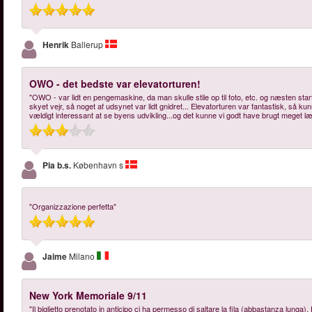
Henrik
Ballerup
OWO - det bedste var elevatorturen!
"OWO - var lidt en pengemaskine, da man skulle stile op til foto, etc. og næsten star
skyet vejr, så noget af udsynet var lidt gnidret... Elevatorturen var fantastisk, så k
vældigt interessant at se byens udvikling...og det kunne vi godt have brugt meget læ
Pia b.s.
København s
"Organizzazione perfetta"
Jaime
Milano
New York Memoriale 9/11
"Il biglietto prenotato in anticipo ci ha permesso di saltare la fila (abbastanza lunga).